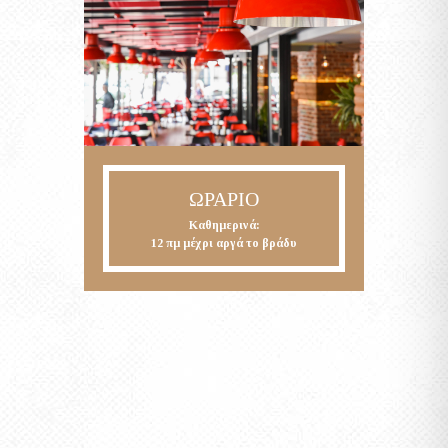
ΩΡΆΡΙΟ
Καθημερινά:
12 πμ μέχρι αργά το βράδυ