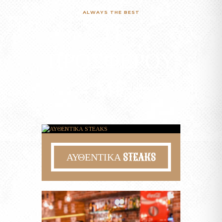
ALWAYS THE BEST
ΤΙ
ΠΡΟΣΦΈΡΟΥ
ΜΕ
ΑΥΘΕΝΤΙΚΑ STEAKS