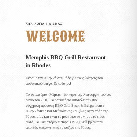
ΛΊΓΑ ΛΌΓΙΑ ΓΙΑ ΕΜΆΣ
WELCOME
Memphis BBQ Grill Restaurant
in Rhodes
Φέραμε την Αμερική στη Ρόδο για τους λάτρεις του
αυθεντικού burger & κρέατος!
Το εστιατόριο ”Μέμφις” ξεκίνησε την λειτουργία του τον
Μάιο του 2016. Το εστιατόριο αποτελεί την πιό
σύγχρονη πρόταση BBQ Grill Steak & Burger house
Αμερικάνικης και Μεξικάνικης κουζίνας στην πόλη της
Ρόδου, μιας και είναι το μοναδικό στο νησί στο είδος
αυτό. Το Εστιατόριο Memphis BBQ Grill βρίσκεται
ακριβώς απέναντι από το καζίνο της Ρόδου.